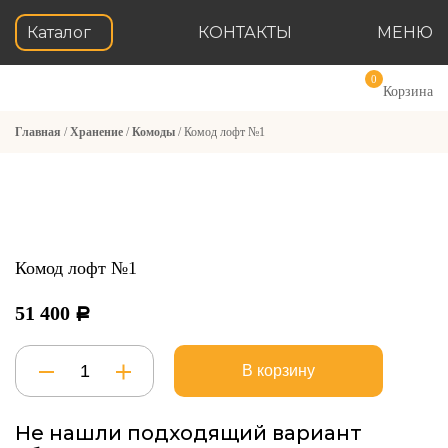
Каталог
КОНТАКТЫ
МЕНЮ
0
Корзина
Главная
/
Хранение
/
Комоды
/ Комод лофт №1
Комод лофт №1
51 400
Р
Количество
В корзину
товара
Комод
лофт
Не нашли подходящий вариант
№1