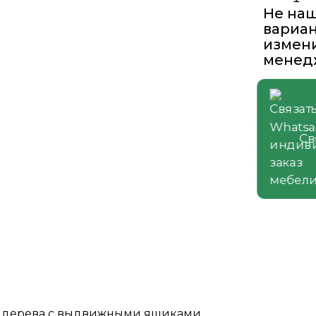
Не на
вариан
измени
менед
Св
го дерева с выдвижными ящиками