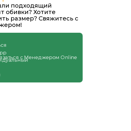
шли подходящий
т обивки? Хотите
ть размер? Свяжитесь с
жером!
язаться с Менеджером Online