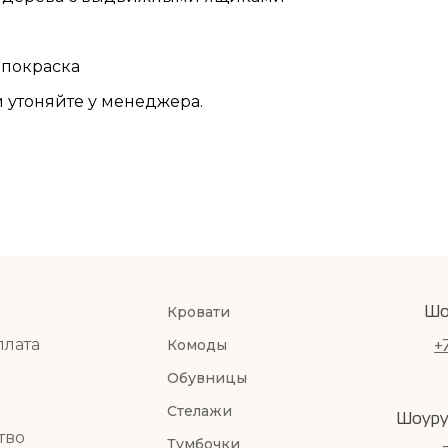
 покраска
 утоняйте у менеджера.
Кровати
Шо
плата
Комоды
+
Обувницы
Стелажи
Шоуру
тво
Тумбочки