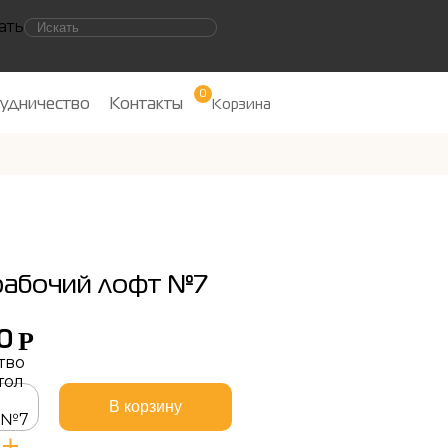
ать
0
удничество
Контакты
Корзина
рабочий лофт №7
Р
00
тво
тол
В корзину
 №7