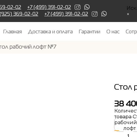
Иск
369-02-02
+7 (499) 391-02-02
×
 (925) 369-02-02
+7 (499) 391-02-02
Главная
Доставка и оплата
Гарантии
О нас
Сотр
тол рабочий лофт №7
Стол 
38 4
Количес
товара С
рабочий
лофт